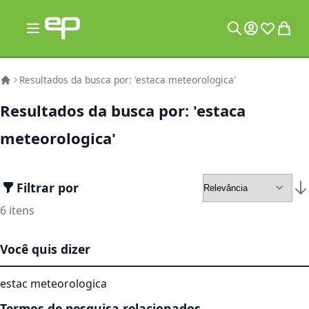
Pular para o conteúdo
Alternar Nav
Minha Conta
Lista de 
Meu C
Pesquisa
Resultados da busca por: 'estaca meteorologica'
Resultados da busca por: 'estaca
meteorologica'
Filtrar por
Def
6
itens
Você quis dizer
estac meteorologica
Termos de pesquisa relacionados