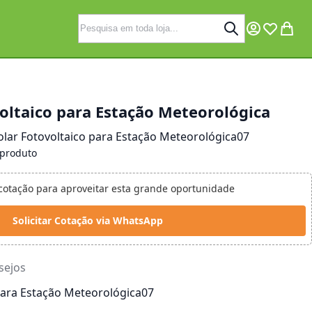
Pesquisa
Pesquisa
Minha Conta
Lista de 
Meu C
voltaico para Estação Meteorológica
olar Fotovoltaico para Estação Meteorológica07
 produto
 cotação para aproveitar esta grande oportunidade
Solicitar Cotação via WhatsApp
esejos
 para Estação Meteorológica07