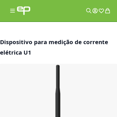
Pular para o conteúdo
Alternar Nav
Minha Conta
Lista de 
Meu C
Pesquisa
Dispositivo para medição de corrente
elétrica U1